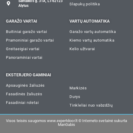
Santaikos g. 31A, LT-62123
Slapukų politika
Alytus
GARAŽO VARTAI
VARTŲ AUTOMATIKA
Buitiniai garažo vartai
Garažo vartų automatika
Pramoniniai garažo vartai
Kiemo vartų automatika
Greitaeigiai vartai
Kelio užtvarai
Panoraminiai vartai
EKSTERJERO GAMINIAI
Apsauginės žaliuzės
Markizės
Fasadinės žaliuzės
Durys
Fasadiniai roletai
Tinkleliai nuo vabzdžių
Visos teisės saugomos www.expertdoor.lt ©
Interneto svetainė sukurta
ManGabis