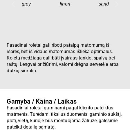
grey
linen
sand
Fasadinai roletai gali riboti patalpų matomumą iš
išorės, bet iš vidaus matomumas išlieka optimalus.
Roletų medžiaga gali būti įvairaus tankio, spalvų bei
raštų. Lengvai prižiūrimi, valomi drėgna servetėle arba
dulkių siurbliu.
Gamyba / Kaina / Laikas
Fasadiniai roletai gaminami pagal kliento pateiktus
matmenis. Turėdami tikslius duomenis: gaminio aukštį,
plotį, vietą, kurioje bus montuojama žaliuzė, galėsime
pateikti detalią sąmatą.