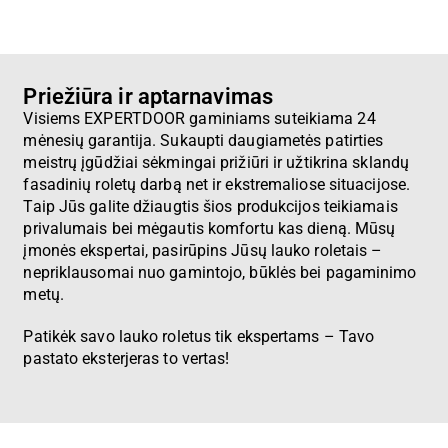
Priežiūra ir aptarnavimas
Visiems EXPERTDOOR gaminiams suteikiama 24
mėnesių garantija. Sukaupti daugiametės patirties
meistrų įgūdžiai sėkmingai prižiūri ir užtikrina sklandų
fasadinių roletų darbą net ir ekstremaliose situacijose.
Taip Jūs galite džiaugtis šios produkcijos teikiamais
privalumais bei mėgautis komfortu kas dieną. Mūsų
įmonės ekspertai, pasirūpins Jūsų lauko roletais –
nepriklausomai nuo gamintojo, būklės bei pagaminimo
metų.
Patikėk savo lauko roletus tik ekspertams – Tavo
pastato eksterjeras to vertas!