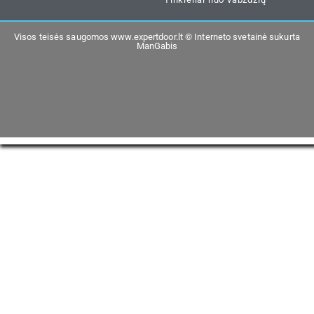
Visos teisės saugomos www.expertdoor.lt ©
Interneto svetainė sukurta
ManGabis