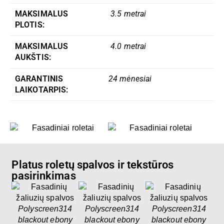
MAKSIMALUS
3.5 metrai
PLOTIS:
MAKSIMALUS
4.0 metrai
AUKŠTIS:
GARANTINIS
24 mėnesiai
LAIKOTARPIS:
Platus roletų spalvos ir tekstūros
pasirinkimas
Polyscreen314
Polyscreen314
Polyscreen314
P
blackout ebony
blackout ebony
blackout ebony