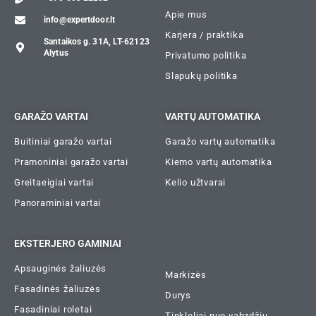
Apie mus
info@expertdoor.lt
Karjera / praktika
Santaikos g. 31A, LT-62123
Alytus
Privatumo politika
Slapukų politika
GARAŽO VARTAI
VARTŲ AUTOMATIKA
Buitiniai garažo vartai
Garažo vartų automatika
Pramoniniai garažo vartai
Kiemo vartų automatika
Greitaeigiai vartai
Kelio užtvarai
Panoraminiai vartai
EKSTERJERO GAMINIAI
Apsauginės žaliuzės
Markizės
Fasadinės žaliuzės
Durys
Fasadiniai roletai
Tinkleliai nuo vabzdžių