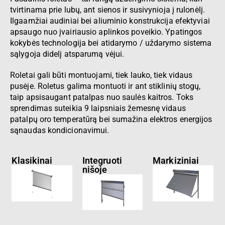
tvirtinama prie lubų, ant sienos ir susivynioja į rulonėlį.
Ilgaamžiai audiniai bei aliuminio konstrukcija efektyviai
apsaugo nuo įvairiausio aplinkos poveikio. Ypatingos
kokybės technologija bei atidarymo / uždarymo sistema
sąlygoja didelį atsparumą vėjui.
Roletai gali būti montuojami, tiek lauko, tiek vidaus
pusėje. Roletus galima montuoti ir ant stiklinių stogų,
taip apsisaugant patalpas nuo saulės kaitros. Toks
sprendimas suteikia 9 laipsniais žemesnę vidaus
patalpų oro temperatūrą bei sumažina elektros energijos
sąnaudas kondicionavimui.
Klasikinai
Integruoti
Markiziniai
nišoje