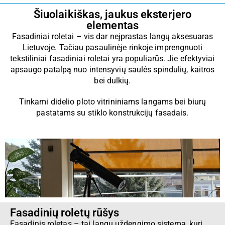
Šiuolaikiškas, jaukus eksterjero
elementas
Fasadiniai roletai – vis dar neįprastas langų aksesuaras
Lietuvoje. Tačiau pasaulinėje rinkoje imprengnuoti
tekstiliniai fasadiniai roletai yra populiarūs. Jie efektyviai
apsaugo patalpą nuo intensyvių saulės spindulių, kaitros
bei dulkių.
Tinkami didelio ploto vitrininiams langams bei biurų
pastatams su stiklo konstrukcijų fasadais.
Fasadinių roletų rūšys
Fasadinis roletas – tai langų uždengimo sistema, kuri