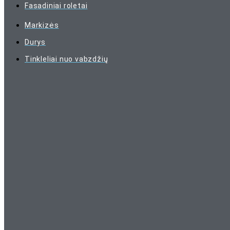
Fasadiniai roletai
Markizės
Durys
Tinkleliai nuo vabzdžių