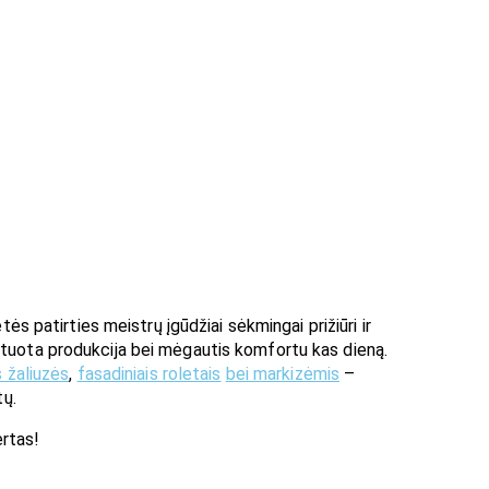
atirties meistrų įgūdžiai sėkmingai prižiūri ir
ntuota produkcija bei mėgautis komfortu kas dieną.
 žaliuzės
,
fasadiniais roletais
bei markizėmis
–
tų.
ertas!