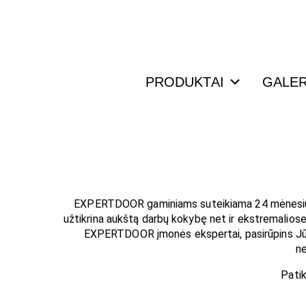
Skip
to
content
PRODUKTAI
GALER
EXPERTDOOR gaminiams suteikiama 24 mėnesių gar
užtikrina aukštą darbų kokybę net ir ekstremalios
EXPERTDOOR įmonės ekspertai, pasirūpins J
ne
Patik