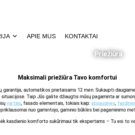
IJA
APIE MUS
KONTAKTAI
Priežiūra
Maksimali priežiūra Tavo komfortui
antija, automatikos prietaisams 12 mėn. Sukaupti daugiametės p
e situacijose. Taip Jūs galite džiaugtis mūsų pagaminta ar sumo
ūsų
vartais
, fasado elementais, tokiais kaip:
apsauginės
,
fasdinės
priklausomai nuo gamintojo, gaminio būklės bei pagaminimo me
ėk kasdienio komforto sukūrimaui tik ekspertams – Tu esi to v